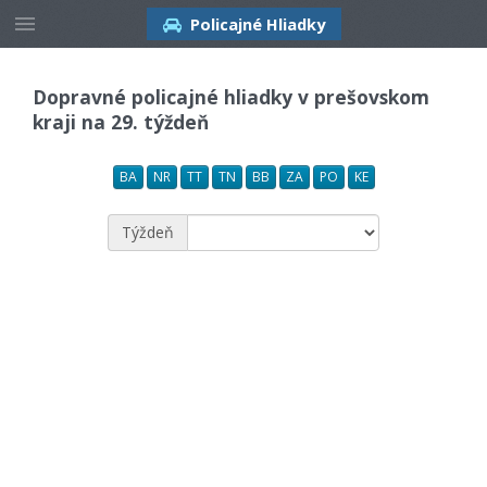
Policajné Hliadky
Dopravné policajné hliadky v prešovskom
kraji na 29. týždeň
BA
NR
TT
TN
BB
ZA
PO
KE
Týždeň