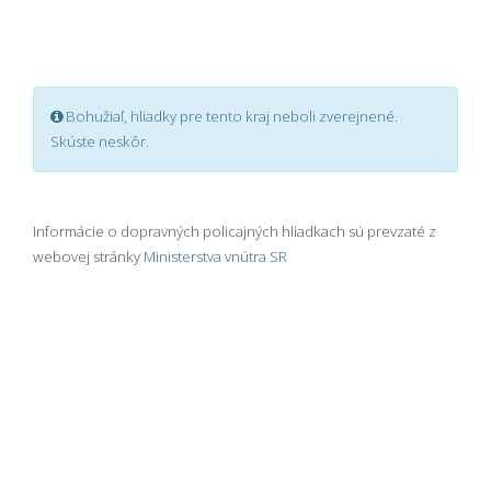
Bohužiaľ, hliadky pre tento kraj neboli zverejnené.
Skúste neskôr.
Informácie o dopravných policajných hliadkach sú prevzaté z
webovej stránky
Ministerstva vnútra SR