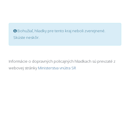
Bohužiaľ, hliadky pre tento kraj neboli zverejnené.
Skúste neskôr.
Informácie o dopravných policajných hliadkach sú prevzaté z
webovej stránky
Ministerstva vnútra SR