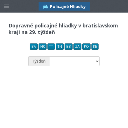
Policajné Hliadky
Dopravné policajné hliadky v bratislavskom
kraji na 29. týždeň
BA
NR
TT
TN
BB
ZA
PO
KE
Týždeň