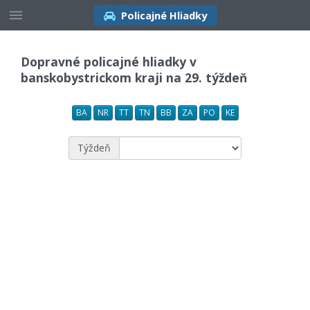
Policajné Hliadky
Dopravné policajné hliadky v
banskobystrickom kraji na 29. týždeň
BA
NR
TT
TN
BB
ZA
PO
KE
Týždeň