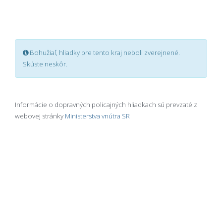
Bohužiaľ, hliadky pre tento kraj neboli zverejnené.
Skúste neskôr.
Informácie o dopravných policajných hliadkach sú prevzaté z
webovej stránky
Ministerstva vnútra SR