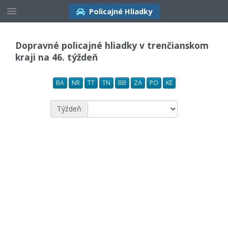
Policajné Hliadky
Dopravné policajné hliadky v trenčianskom
kraji na 46. týždeň
BA
NR
TT
TN
BB
ZA
PO
KE
Týždeň