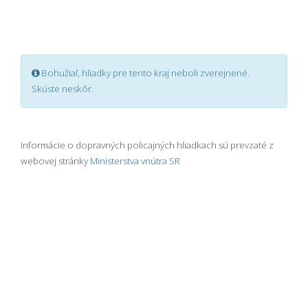
Bohužiaľ, hliadky pre tento kraj neboli zverejnené.
Skúste neskôr.
Informácie o dopravných policajných hliadkach sú prevzaté z
webovej stránky
Ministerstva vnútra SR