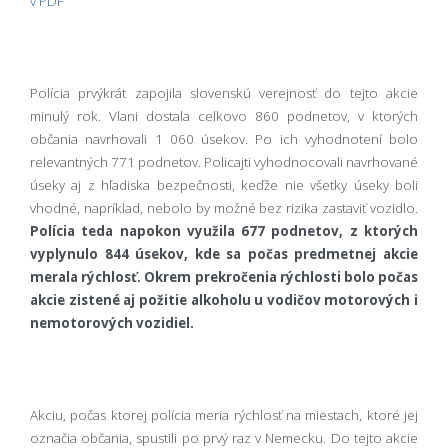
v PDF
Polícia prvýkrát zapojila slovenskú verejnosť do tejto akcie
minulý rok. Vlani dostala celkovo 860 podnetov, v ktorých
občania navrhovali 1 060 úsekov. Po ich vyhodnotení bolo
relevantných 771 podnetov. Policajti vyhodnocovali navrhované
úseky aj z hľadiska bezpečnosti, keďže nie všetky úseky boli
vhodné, napríklad, nebolo by možné bez rizika zastaviť vozidlo.
Polícia teda napokon využila 677 podnetov, z ktorých
vyplynulo 844 úsekov, kde sa počas predmetnej akcie
merala rýchlosť.
Okrem prekročenia rýchlosti bolo počas
akcie zistené aj požitie alkoholu u vodičov motorových i
nemotorových vozidiel.
Akciu, počas ktorej polícia meria rýchlosť na miestach, ktoré jej
označia občania, spustili po prvý raz v Nemecku. Do tejto akcie