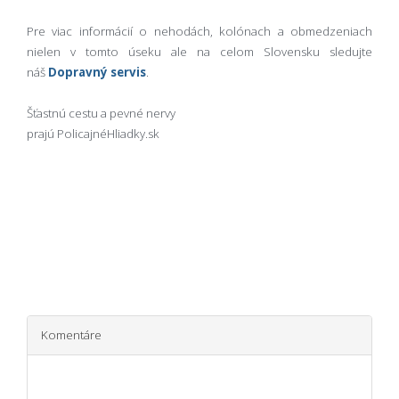
Pre viac informácií o nehodách, kolónach a obmedzeniach
nielen v tomto úseku ale na celom Slovensku sledujte
náš
Dopravný servis
.
Šťastnú cestu a pevné nervy
prajú PolicajnéHliadky.sk
Komentáre