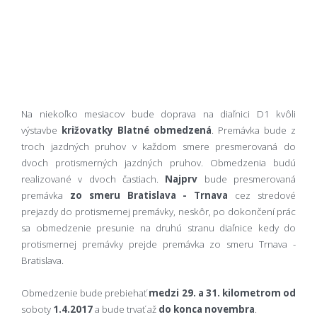
Na niekoľko mesiacov bude doprava na diaľnici D1 kvôli
výstavbe
križovatky Blatné obmedzená
. Premávka bude z
troch jazdných pruhov v každom smere presmerovaná do
dvoch protismerných jazdných pruhov. Obmedzenia budú
realizované v dvoch častiach.
Najprv
bude presmerovaná
premávka
zo smeru Bratislava - Trnava
cez stredové
prejazdy do protismernej premávky, neskôr, po dokončení prác
sa obmedzenie presunie na druhú stranu diaľnice kedy do
protismernej premávky prejde premávka zo smeru Trnava -
Bratislava.
Obmedzenie bude prebiehať
medzi 29. a 31. kilometrom od
soboty
1.4.2017
a bude trvať až
do konca novembra
.